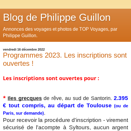
Blog de Philippe Guillon
Annonces des voyages et photos de TOP Voyages, par
Philippe Guillon.
vendredi 16 décembre 2022
Programmes 2023. Les inscriptions sont
ouvertes !
Les inscriptions sont ouvertes pour : 
* 
2.395 
Iles grecques
 de rêve, au sud de Santorin. 
€ tout compris, au départ de Toulouse
 (ou de 
. 
Paris, sur demande)
Pour recevoir la procédure d'inscription - virement 
sécurisé de l'acompte à Syltours, aucun argent 