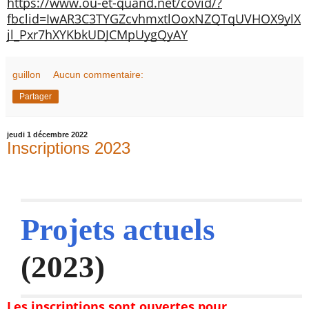
https://www.ou-et-quand.net/covid/?
fbclid=IwAR3C3TYGZcvhmxtlOoxNZQTqUVHOX9ylX
jl_Pxr7hXYKbkUDJCMpUygQyAY
guillon
Aucun commentaire:
Partager
jeudi 1 décembre 2022
Inscriptions 2023
Projets actuels 
(2023)
Les inscriptions sont ouvertes pour 